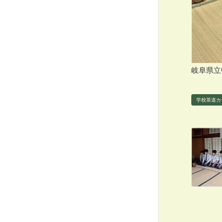
岐阜県立
学校茶道カ