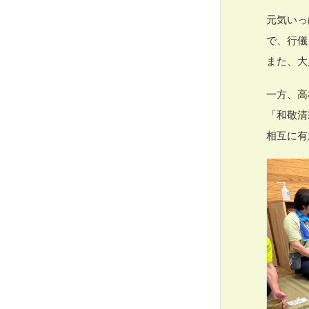
元気いっ
で、行儀
また、大
一方、高
「和敬清
相互に有