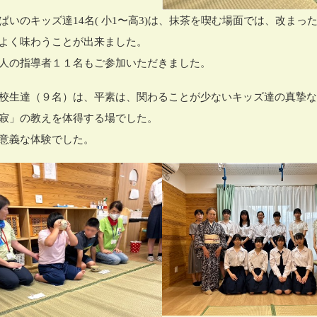
ぱいのキッズ達14名( 小1〜高3)は、抹茶を喫む場面では、改まっ
よく味わうことが出来ました。
人の指導者１１名もご参加いただきました。
校生達（９名）は、平素は、関わることが少ないキッズ達の真摯
寂」の教えを体得する場でした。
意義な体験でした。