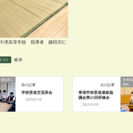
中津高等学校 指導者 鎌田宗仁
岐阜
テゴリ
愛知第三
東海地
議会
前の記事
次の記事
学校茶道交流茶会
東海学校茶道連絡協
議会第42回研修会
2023/07/10
2023/11/03