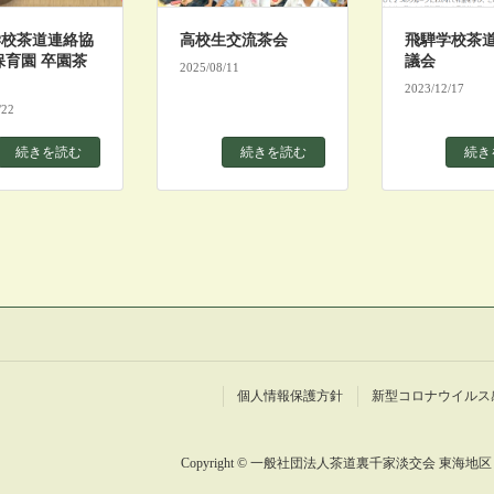
学校茶道連絡協
高校生交流茶会
飛騨学校茶
保育園 卒園茶
議会
2025/08/11
2023/12/17
/22
続きを読む
続きを読む
続き
個人情報保護方針
新型コロナウイルス
Copyright © 一般社団法人茶道裏千家淡交会 東海地区 DX委員会