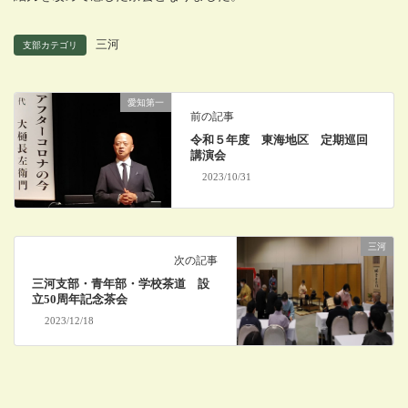
三河
支部カテゴリ
愛知第一
前の記事
令和５年度 東海地区 定期巡回
講演会
2023/10/31
三河
次の記事
三河支部・青年部・学校茶道 設
立50周年記念茶会
2023/12/18