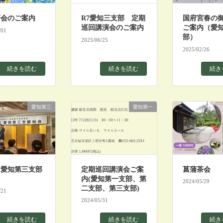
茶会のご案内
R7愛知三支部 定期
国府宮春の
巡回講演会のご案内
ご案内（愛
/01
部）
2025/06/25
2025/02/26
続きを読む
続きを読む
続き
愛知第三
愛知第一
回愛知第三支部
定期巡回講演会ご案
菖蒲茶会
内(愛知第一支部、第
2024/05/29
二支部、第三支部)
/21
2024/05/31
続きを読む
続きを読む
続き