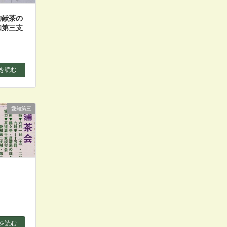
御献茶の
知第三支
を読む
愛知第三
を読む