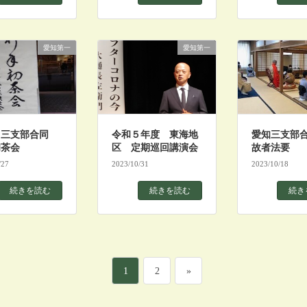
愛知第一
愛知第一
 三支部合同
令和５年度 東海地
愛知三支部
初茶会
区 定期巡回講演会
故者法要
/27
2023/10/31
2023/10/18
続きを読む
続きを読む
続き
ペ
ペ
1
2
»
ー
ー