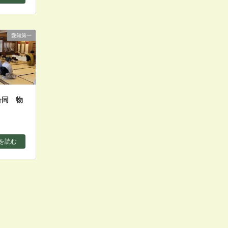
愛知第一
合同 物
を読む