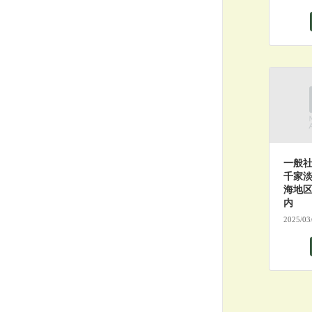
一般
千家淡
海地
内
2025/03