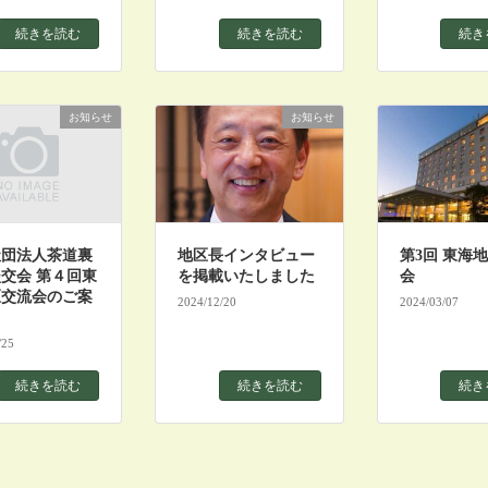
続きを読む
続きを読む
続き
お知らせ
お知らせ
社団法人茶道裏
地区長インタビュー
第3回 東海
交会 第４回東
を掲載いたしました
会
区交流会のご案
2024/12/20
2024/03/07
/25
続きを読む
続きを読む
続き