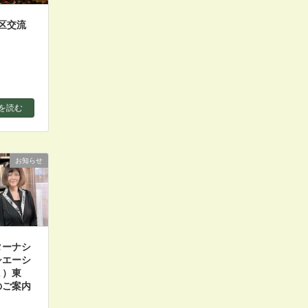
区交流
を読む
お知らせ
ターナシ
シエーシ
Ａ）東
のご案内