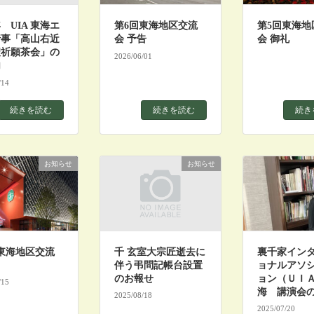
年 UIA 東海エ
第6回東海地区交流
第5回東海地
行事「高山右近
会 予告
会 御礼
聖祈願茶会」の
2026/06/01
内
/14
続きを読む
続きを読む
続き
お知らせ
お知らせ
東海地区交流
千 玄室大宗匠逝去に
裏千家イン
伴う弔問記帳台設置
ョナルアソ
のお報せ
ョン（ＵＩ
/15
海 講演会
2025/08/18
2025/07/20