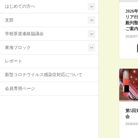
はじめての方へ
2026
リア
支部
殿列
ご案
学校茶道連絡協議会
2026/07
東海ブロック
レポート
新型コロナウイルス感染症対応について
会員専用ページ
第5回
会
2026/03