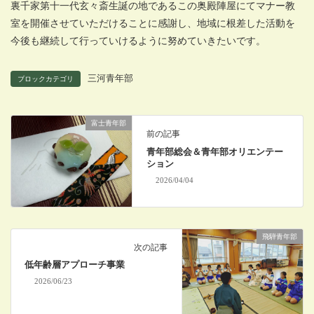
裏千家第十一代玄々斎生誕の地であるこの奥殿陣屋にてマナー教
室を開催させていただけることに感謝し、地域に根差した活動を
今後も継続して行っていけるように努めていきたいです。
三河青年部
ブロックカテゴリ
富士青年部
前の記事
青年部総会＆青年部オリエンテー
ション
2026/04/04
飛騨青年部
次の記事
低年齢層アプローチ事業
2026/06/23