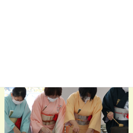
開催前よりコロナ対策と共に「限られた条件の中でどのようにす
れば東海地区の皆様に満足していただけるか」を三重南北の両支
部で再三検討を重ね実施致しました。ホール内の講演会参加者用
座席は指定席として各支部に協力をいただき事前に名前の登録を
していただきました。
ホール前のロビーに呈茶席を設け、床に川喜田半泥子筆「愛夢俱
楽通志友」をかけて皆様をお迎えし、お客様から点てる姿が見え
るオープン形式の水屋と致しました。