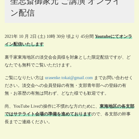
坐忘斎御家元 ご講演 オンライ
ン配信
2021年 10 月 2日 (土) 10時 30分 頃より 45分間
Youtubeにてオンラ
イン配信いたします
裏千家東海地区の淡交会会員様を対象とした限定配信ですが、ど
なたでも無料でご覧いただけます。
ご覧になりたい方は
urasenke.tokai@gmail.com
までお問い合わせく
ださい。淡交会への会員登録の有無・支部青年部への登録の有
無・お茶歴の有無は問わず、どなた様でも歓迎です。
尚、YouTube Liveの操作に不慣れな方のために、
東海地区の各支部
ではサテライト会場の準備を進めております
ので、各支部の幹事
長までご連絡ください。