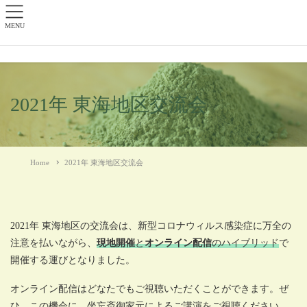
MENU
2021年 東海地区交流会
Home
2021年 東海地区交流会
2021年 東海地区の交流会は、新型コロナウィルス感染症に万全の
注意を払いながら、
現地開催
と
オンライン配信
のハイブリッド
で
開催する運びとなりました。
オンライン配信はどなたでもご視聴いただくことができます。ぜ
ひ、この機会に、坐忘斎御家元によるご講演をご視聴ください。